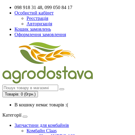
098 918 31 48, 099 050 84 17
Особистий кабінет
Реєстрація
Авторизація
Кошик замовлень
Оформлення замовлення
Товарів: 0 (0грн.)
В кошику немає товарів :(
Категорії
Запчастини для комбайнів
Комбайн Claas