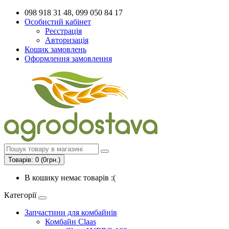
098 918 31 48, 099 050 84 17
Особистий кабінет
Реєстрація
Авторизація
Кошик замовлень
Оформлення замовлення
Товарів: 0 (0грн.)
В кошику немає товарів :(
Категорії
Запчастини для комбайнів
Комбайн Claas