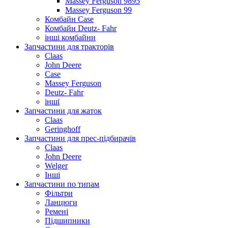
Massey Ferguson 9895
Massey Ferguson 99
Комбайн Case
Комбайн Deutz- Fahr
інші комбайни
Запчастини для тракторів
Claas
John Deere
Case
Massey Ferguson
Deutz- Fahr
інші
Запчастини для жаток
Claas
Geringhoff
Запчастини для прес-підбирачів
Claas
John Deere
Welger
Інші
Запчастини по типам
Фільтри
Ланцюги
Ремені
Підшипники