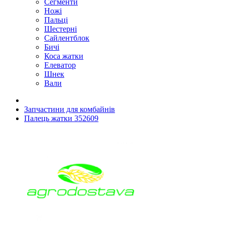
Сегменти
Ножі
Пальці
Шестерні
Сайлентблок
Бичі
Коса жатки
Елеватор
Шнек
Вали
Запчастини для комбайнів
Палець жатки 352609