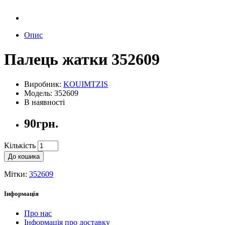
Опис
Палець жатки 352609
Виробник:
KOUIMTZIS
Модель: 352609
В наявності
90грн.
Кількість
До кошика
Мітки:
352609
Інформація
Про нас
Інформація про доставку