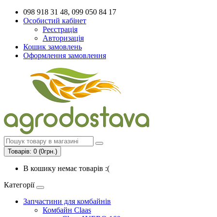
098 918 31 48, 099 050 84 17
Особистий кабінет
Реєстрація
Авторизація
Кошик замовлень
Оформлення замовлення
Товарів: 0 (0грн.)
В кошику немає товарів :(
Категорії
Запчастини для комбайнів
Комбайн Claas