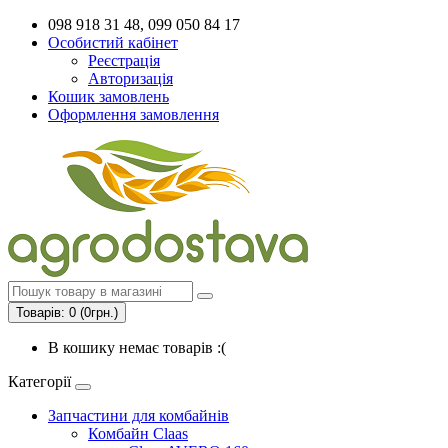
098 918 31 48, 099 050 84 17
Особистий кабінет
Реєстрація
Авторизація
Кошик замовлень
Оформлення замовлення
Товарів: 0 (0грн.)
В кошику немає товарів :(
Категорії
Запчастини для комбайнів
Комбайн Claas