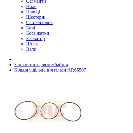
Сегменти
Ножі
Пальці
Шестерні
Сайлентблок
Бичі
Коса жатки
Елеватор
Шнек
Вали
Запчастини для комбайнів
Кільця ущільнення гільзи AR65507