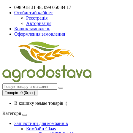
098 918 31 48, 099 050 84 17
Особистий кабінет
Реєстрація
Авторизація
Кошик замовлень
Оформлення замовлення
Товарів: 0 (0грн.)
В кошику немає товарів :(
Категорії
Запчастини для комбайнів
Комбайн Claas