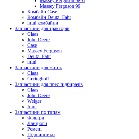
Massey Ferguson 9895
Massey Ferguson 99
Комбайн Case
Комбайн Deutz- Fahr
інші комбайни
Запчастини для тракторів
Claas
John Deere
Case
Massey Ferguson
Deutz- Fahr
інші
Запчастини для жаток
Claas
Geringhoff
Запчастини для прес-підбирачів
Claas
John Deere
Welger
Інші
Запчастини по типам
Фільтри
Ланцюги
Ремені
Підшипники