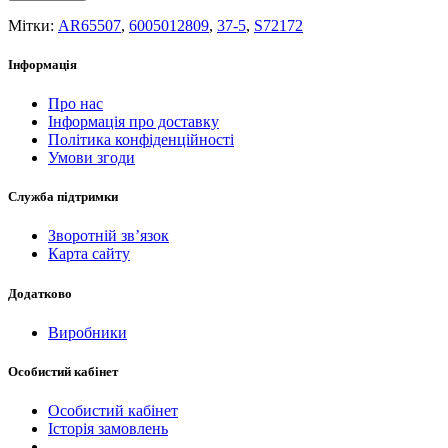
Мітки:
AR65507
,
6005012809
,
37-5
,
S72172
Інформація
Про нас
Інформація про доставку
Політика конфіденційності
Умови згоди
Служба підтримки
Зворотній зв’язок
Карта сайту
Додатково
Виробники
Особистий кабінет
Особистий кабінет
Історія замовлень