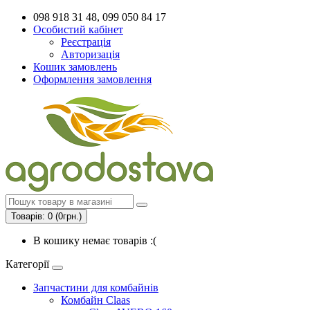
098 918 31 48, 099 050 84 17
Особистий кабінет
Реєстрація
Авторизація
Кошик замовлень
Оформлення замовлення
Товарів: 0 (0грн.)
В кошику немає товарів :(
Категорії
Запчастини для комбайнів
Комбайн Claas