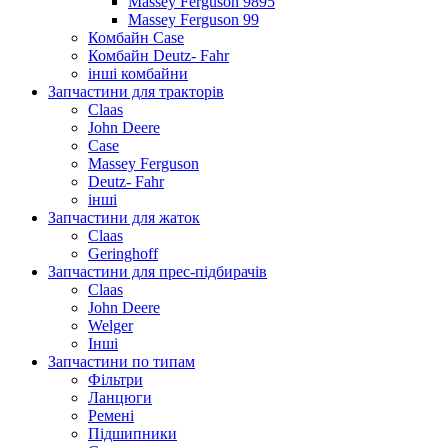
Massey Ferguson 9895
Massey Ferguson 99
Комбайн Case
Комбайн Deutz- Fahr
інші комбайни
Запчастини для тракторів
Claas
John Deere
Case
Massey Ferguson
Deutz- Fahr
інші
Запчастини для жаток
Claas
Geringhoff
Запчастини для прес-підбирачів
Claas
John Deere
Welger
Інші
Запчастини по типам
Фільтри
Ланцюги
Ремені
Підшипники