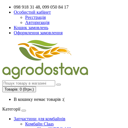
098 918 31 48, 099 050 84 17
Особистий кабінет
Реєстрація
Авторизація
Кошик замовлень
Оформлення замовлення
Товарів: 0 (0грн.)
В кошику немає товарів :(
Категорії
Запчастини для комбайнів
Комбайн Claas