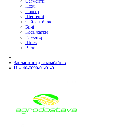
Сегменти
Ножі
Пальці
Шестерні
Сайлентблок
Бичі
Коса жатки
Елеватор
Шнек
Вали
Запчастини для комбайнів
Ніж 40-0090-01-01-0