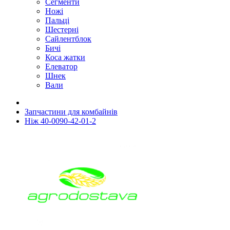
Сегменти
Ножі
Пальці
Шестерні
Сайлентблок
Бичі
Коса жатки
Елеватор
Шнек
Вали
Запчастини для комбайнів
Ніж 40-0090-42-01-2