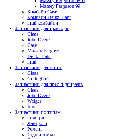
Massey Ferguson 9895
Massey Ferguson 99
Комбайн Case
Комбайн Deutz- Fahr
інші комбайни
Запчастини для тракторів
Claas
John Deere
Case
Massey Ferguson
Deutz- Fahr
інші
Запчастини для жаток
Claas
Geringhoff
Запчастини для прес-підбирачів
Claas
John Deere
Welger
Інші
Запчастини по типам
Фільтри
Ланцюги
Ремені
Підшипники