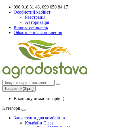
098 918 31 48, 099 050 84 17
Особистий кабінет
Реєстрація
Авторизація
Кошик замовлень
Оформлення замовлення
Товарів: 0 (0грн.)
В кошику немає товарів :(
Категорії
Запчастини для комбайнів
Комбайн Claas