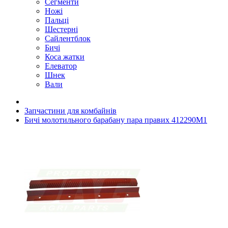
Сегменти
Ножі
Пальці
Шестерні
Сайлентблок
Бичі
Коса жатки
Елеватор
Шнек
Вали
Запчастини для комбайнів
Бичі молотильного барабану пара правих 412290M1