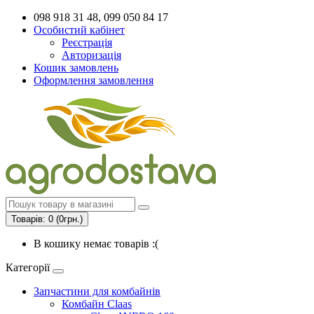
098 918 31 48, 099 050 84 17
Особистий кабінет
Реєстрація
Авторизація
Кошик замовлень
Оформлення замовлення
Товарів: 0 (0грн.)
В кошику немає товарів :(
Категорії
Запчастини для комбайнів
Комбайн Claas