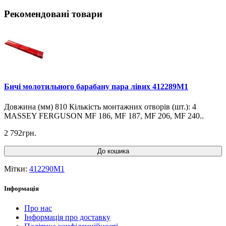
Рекомендовані товари
Бичі молотильного барабану пара лівих 412289M1
Довжина (мм) 810 Кількість монтажних отворів (шт.): 4
MASSEY FERGUSON MF 186, MF 187, MF 206, MF 240..
2 792грн.
До кошика
Мітки:
412290M1
Інформація
Про нас
Інформація про доставку