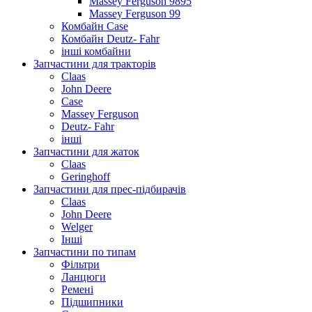
Massey Ferguson 9895
Massey Ferguson 99
Комбайн Case
Комбайн Deutz- Fahr
інші комбайни
Запчастини для тракторів
Claas
John Deere
Case
Massey Ferguson
Deutz- Fahr
інші
Запчастини для жаток
Claas
Geringhoff
Запчастини для прес-підбирачів
Claas
John Deere
Welger
Інші
Запчастини по типам
Фільтри
Ланцюги
Ремені
Підшипники