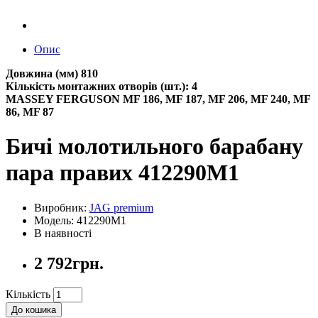
Опис
Довжина (мм) 810
Кількість монтажних отворів (шт.): 4
MASSEY FERGUSON MF 186, MF 187, MF 206, MF 240, MF
86, MF 87
Бичі молотильного барабану
пара правих 412290M1
Виробник:
JAG premium
Модель: 412290M1
В наявності
2 792грн.
Кількість
До кошика