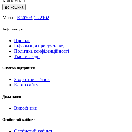
Кількість
До кошика
Мітки:
R50703
,
T22102
Інформація
Про нас
Інформація про доставку
Політика конфіденційності
Умови згоди
Служба підтримки
Зворотній зв’язок
Карта сайту
Додатково
Виробники
Особистий кабінет
Особистий кабінет