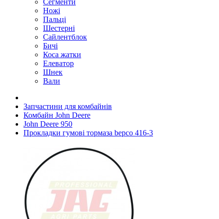
Сегменти
Ножі
Пальці
Шестерні
Сайлентблок
Бичі
Коса жатки
Елеватор
Шнек
Вали
Запчастини для комбайнів
Комбайн John Deere
John Deere 950
Прокладки гумові тормаза bepco 416-3