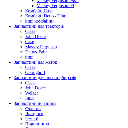
Massey Ferguson 9895
Massey Ferguson 99
Комбайн Case
Комбайн Deutz- Fahr
інші комбайни
Запчастини для тракторів
Claas
John Deere
Case
Massey Ferguson
Deutz- Fahr
інші
Запчастини для жаток
Claas
Geringhoff
Запчастини для прес-підбирачів
Claas
John Deere
Welger
Інші
Запчастини по типам
Фільтри
Ланцюги
Ремені
Підшипники