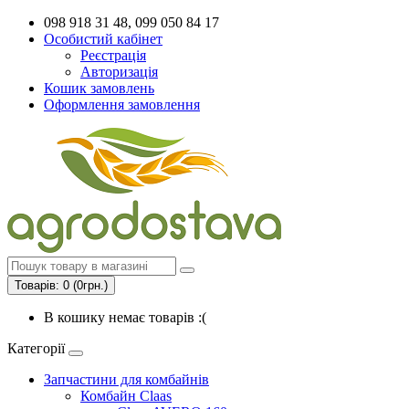
098 918 31 48, 099 050 84 17
Особистий кабінет
Реєстрація
Авторизація
Кошик замовлень
Оформлення замовлення
Товарів: 0 (0грн.)
В кошику немає товарів :(
Категорії
Запчастини для комбайнів
Комбайн Claas