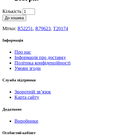
Кількість
До кошика
Мітки:
R52251
,
R79623
,
T20174
Інформація
Про нас
Інформація про доставку
Політика конфіденційності
Умови згоди
Служба підтримки
Зворотній зв’язок
Карта сайту
Додатково
Виробники
Особистий кабінет