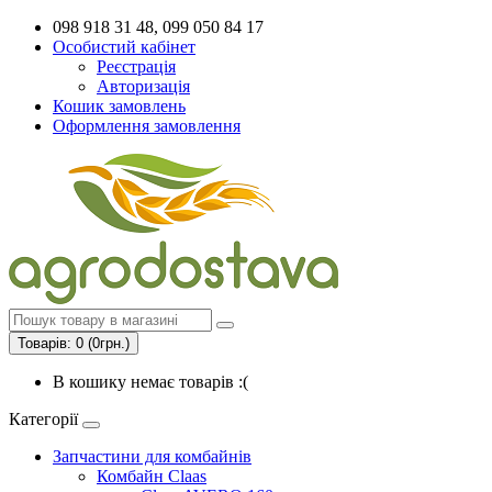
098 918 31 48, 099 050 84 17
Особистий кабінет
Реєстрація
Авторизація
Кошик замовлень
Оформлення замовлення
Товарів: 0 (0грн.)
В кошику немає товарів :(
Категорії
Запчастини для комбайнів
Комбайн Claas