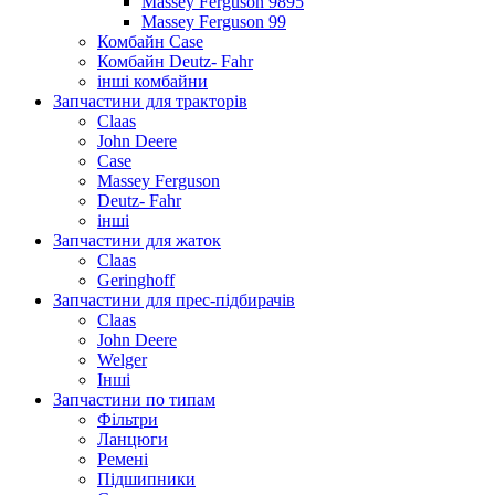
Massey Ferguson 9895
Massey Ferguson 99
Комбайн Case
Комбайн Deutz- Fahr
інші комбайни
Запчастини для тракторів
Claas
John Deere
Case
Massey Ferguson
Deutz- Fahr
інші
Запчастини для жаток
Claas
Geringhoff
Запчастини для прес-підбирачів
Claas
John Deere
Welger
Інші
Запчастини по типам
Фільтри
Ланцюги
Ремені
Підшипники