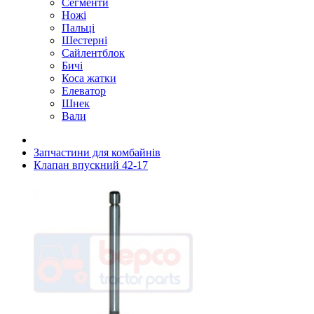
Сегменти
Ножі
Пальці
Шестерні
Сайлентблок
Бичі
Коса жатки
Елеватор
Шнек
Вали
Запчастини для комбайнів
Клапан впускний 42-17