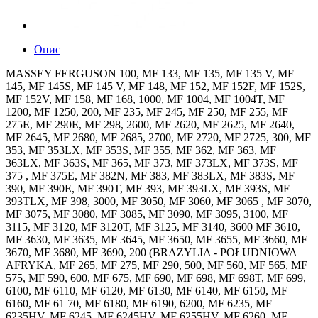
Опис
MASSEY FERGUSON 100, MF 133, MF 135, MF 135 V, MF
145, MF 145S, MF 145 V, MF 148, MF 152, MF 152F, MF 152S,
MF 152V, MF 158, MF 168, 1000, MF 1004, MF 1004T, MF
1200, MF 1250, 200, MF 235, MF 245, MF 250, MF 255, MF
275E, MF 290E, MF 298, 2600, MF 2620, MF 2625, MF 2640,
MF 2645, MF 2680, MF 2685, 2700, MF 2720, MF 2725, 300, MF
353, MF 353LX, MF 353S, MF 355, MF 362, MF 363, MF
363LX, MF 363S, MF 365, MF 373, MF 373LX, MF 373S, MF
375 , MF 375E, MF 382N, MF 383, MF 383LX, MF 383S, MF
390, MF 390E, MF 390T, MF 393, MF 393LX, MF 393S, MF
393TLX, MF 398, 3000, MF 3050, MF 3060, MF 3065 , MF 3070,
MF 3075, MF 3080, MF 3085, MF 3090, MF 3095, 3100, MF
3115, MF 3120, MF 3120T, MF 3125, MF 3140, 3600 MF 3610,
MF 3630, MF 3635, MF 3645, MF 3650, MF 3655, MF 3660, MF
3670, MF 3680, MF 3690, 200 (BRAZYLIA - POŁUDNIOWA
AFRYKA, MF 265, MF 275, MF 290, 500, MF 560, MF 565, MF
575, MF 590, 600, MF 675, MF 690, MF 698, MF 698T, MF 699,
6100, MF 6110, MF 6120, MF 6130, MF 6140, MF 6150, MF
6160, MF 61 70, MF 6180, MF 6190, 6200, MF 6235, MF
6235HV, MF 6245, MF 6245HV, MF 6255HV, MF 6260, MF