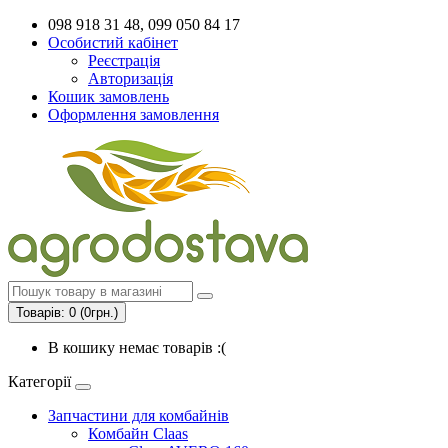
098 918 31 48, 099 050 84 17
Особистий кабінет
Реєстрація
Авторизація
Кошик замовлень
Оформлення замовлення
Товарів: 0 (0грн.)
В кошику немає товарів :(
Категорії
Запчастини для комбайнів
Комбайн Claas