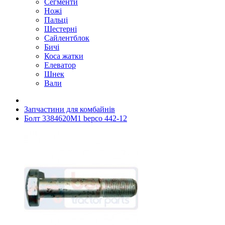
Сегменти
Ножі
Пальці
Шестерні
Сайлентблок
Бичі
Коса жатки
Елеватор
Шнек
Вали
Запчастини для комбайнів
Болт 3384620M1 bepco 442-12