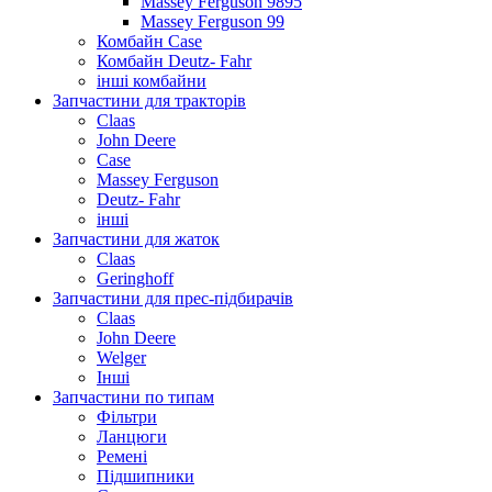
Massey Ferguson 9895
Massey Ferguson 99
Комбайн Case
Комбайн Deutz- Fahr
інші комбайни
Запчастини для тракторів
Claas
John Deere
Case
Massey Ferguson
Deutz- Fahr
інші
Запчастини для жаток
Claas
Geringhoff
Запчастини для прес-підбирачів
Claas
John Deere
Welger
Інші
Запчастини по типам
Фільтри
Ланцюги
Ремені
Підшипники