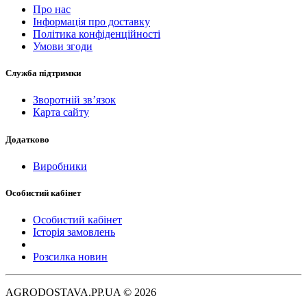
Про нас
Інформація про доставку
Політика конфіденційності
Умови згоди
Служба підтримки
Зворотній зв’язок
Карта сайту
Додатково
Виробники
Особистий кабінет
Особистий кабінет
Історія замовлень
Розсилка новин
AGRODOSTAVA.PP.UA © 2026