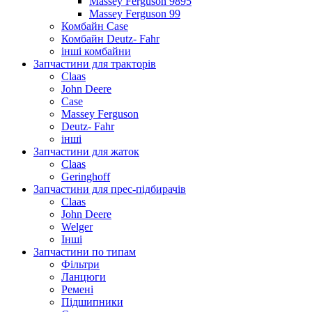
Massey Ferguson 9895
Massey Ferguson 99
Комбайн Case
Комбайн Deutz- Fahr
інші комбайни
Запчастини для тракторів
Claas
John Deere
Case
Massey Ferguson
Deutz- Fahr
інші
Запчастини для жаток
Claas
Geringhoff
Запчастини для прес-підбирачів
Claas
John Deere
Welger
Інші
Запчастини по типам
Фільтри
Ланцюги
Ремені
Підшипники