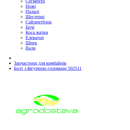
Сегменти
Ножі
Пальці
Шестерні
Сайлентблок
Бичі
Коса жатки
Елеватор
Шнек
Вали
Запчастини для комбайнів
Болт з фігурною головкою 502511