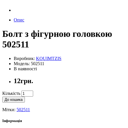
Опис
Болт з фігурною головкою
502511
Виробник:
KOUIMTZIS
Модель: 502511
В наявності
12грн.
Кількість
До кошика
Мітки:
502511
Інформація