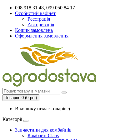
098 918 31 48, 099 050 84 17
Особистий кабінет
Реєстрація
Авторизація
Кошик замовлень
Оформлення замовлення
Товарів: 0 (0грн.)
В кошику немає товарів :(
Категорії
Запчастини для комбайнів
Комбайн Claas