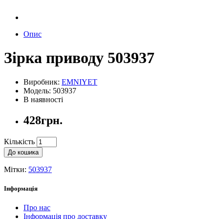
Опис
Зірка приводу 503937
Виробник:
EMNIYET
Модель: 503937
В наявності
428грн.
Кількість
До кошика
Мітки:
503937
Інформація
Про нас
Інформація про доставку