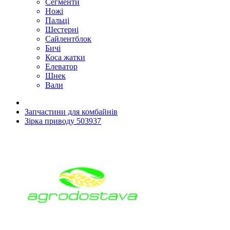
Сегменти
Ножі
Пальці
Шестерні
Сайлентблок
Бичі
Коса жатки
Елеватор
Шнек
Вали
Запчастини для комбайнів
Зірка приводу 503937