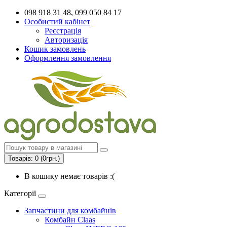
098 918 31 48, 099 050 84 17
Особистий кабінет
Реєстрація
Авторизація
Кошик замовлень
Оформлення замовлення
Товарів: 0 (0грн.)
В кошику немає товарів :(
Категорії
Запчастини для комбайнів
Комбайн Claas