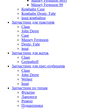
Massey Ferguson 9895
Massey Ferguson 99
Комбайн Case
Комбайн Deutz- Fahr
інші комбайни
Запчастини для тракторів
Claas
John Deere
Case
Massey Ferguson
Deutz- Fahr
інші
Запчастини для жаток
Claas
Geringhoff
Запчастини для прес-підбирачів
Claas
John Deere
Welger
Інші
Запчастини по типам
Фільтри
Ланцюги
Ремені
Підшипники