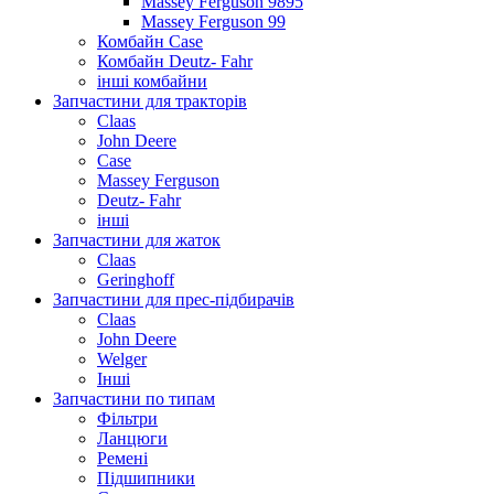
Massey Ferguson 9895
Massey Ferguson 99
Комбайн Case
Комбайн Deutz- Fahr
інші комбайни
Запчастини для тракторів
Claas
John Deere
Case
Massey Ferguson
Deutz- Fahr
інші
Запчастини для жаток
Claas
Geringhoff
Запчастини для прес-підбирачів
Claas
John Deere
Welger
Інші
Запчастини по типам
Фільтри
Ланцюги
Ремені
Підшипники