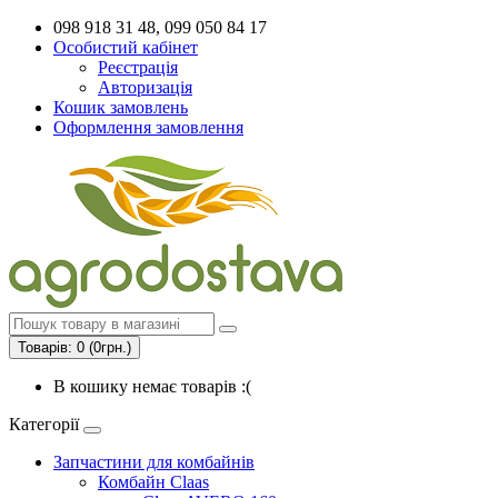
098 918 31 48, 099 050 84 17
Особистий кабінет
Реєстрація
Авторизація
Кошик замовлень
Оформлення замовлення
Товарів: 0 (0грн.)
В кошику немає товарів :(
Категорії
Запчастини для комбайнів
Комбайн Claas