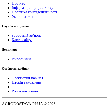
Про нас
Інформація про доставку
Політика конфіденційності
Умови згоди
Служба підтримки
Зворотній зв’язок
Карта сайту
Додатково
Виробники
Особистий кабінет
Особистий кабінет
Історія замовлень
Розсилка новин
AGRODOSTAVA.PP.UA © 2026