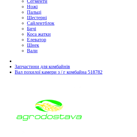
Сегменти
Ножі
Пальці
Шестерні
Сайлентблок
Бичі
Коса жатки
Елеватор
Шнек
Вали
Запчастини для комбайнів
Вал похилої камери з / г комбайна 518782