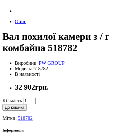
Опис
Вал похилої камери з / г
комбайна 518782
Виробник:
PW GROUP
Модель: 518782
В наявності
32 902грн.
Кількість
До кошика
Мітки:
518782
Інформація