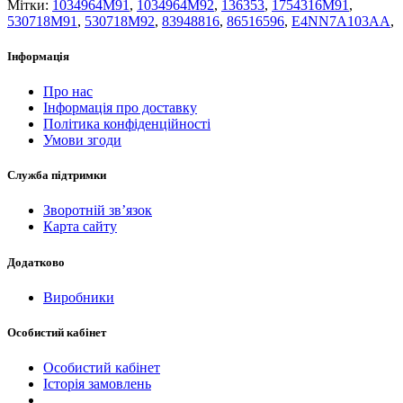
Мітки:
1034964M91
,
1034964M92
,
136353
,
1754316M91
,
530718M91
,
530718M92
,
83948816
,
86516596
,
E4NN7A103AA
,
Інформація
Про нас
Інформація про доставку
Політика конфіденційності
Умови згоди
Служба підтримки
Зворотній зв’язок
Карта сайту
Додатково
Виробники
Особистий кабінет
Особистий кабінет
Історія замовлень