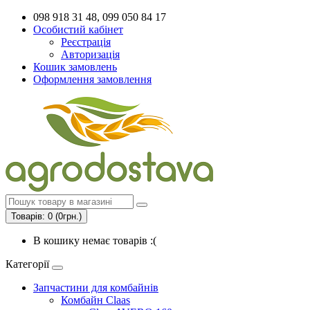
098 918 31 48, 099 050 84 17
Особистий кабінет
Реєстрація
Авторизація
Кошик замовлень
Оформлення замовлення
Товарів: 0 (0грн.)
В кошику немає товарів :(
Категорії
Запчастини для комбайнів
Комбайн Claas