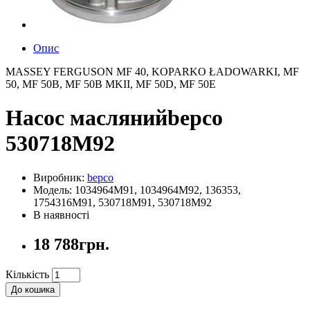
Опис
MASSEY FERGUSON MF 40, KOPARKO ŁADOWARKI, MF
50, MF 50B, MF 50B MKII, MF 50D, MF 50E
Насос маслянийbepco
530718M92
Виробник:
bepco
Модель: 1034964M91, 1034964M92, 136353,
1754316M91, 530718M91, 530718M92
В наявності
18 788грн.
Кількість
До кошика