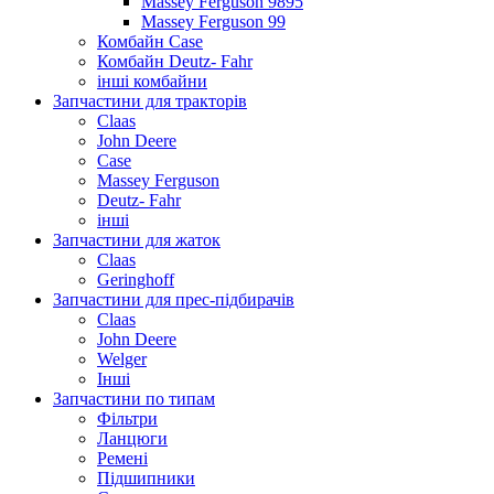
Massey Ferguson 9895
Massey Ferguson 99
Комбайн Case
Комбайн Deutz- Fahr
інші комбайни
Запчастини для тракторів
Claas
John Deere
Case
Massey Ferguson
Deutz- Fahr
інші
Запчастини для жаток
Claas
Geringhoff
Запчастини для прес-підбирачів
Claas
John Deere
Welger
Інші
Запчастини по типам
Фільтри
Ланцюги
Ремені
Підшипники