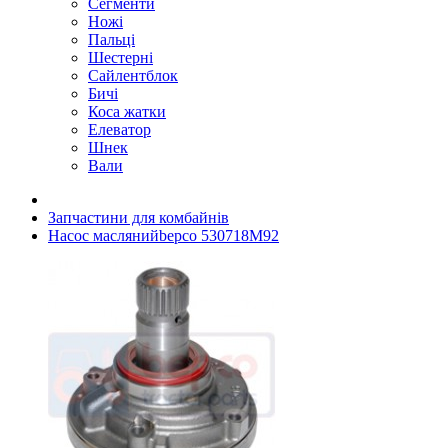
Сегменти
Ножі
Пальці
Шестерні
Сайлентблок
Бичі
Коса жатки
Елеватор
Шнек
Вали
Запчастини для комбайнів
Насос маслянийbepco 530718M92