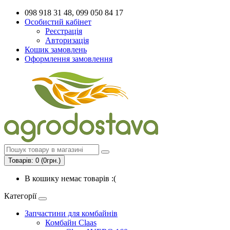
098 918 31 48, 099 050 84 17
Особистий кабінет
Реєстрація
Авторизація
Кошик замовлень
Оформлення замовлення
Товарів: 0 (0грн.)
В кошику немає товарів :(
Категорії
Запчастини для комбайнів
Комбайн Claas