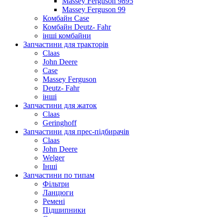
Massey Ferguson 9895
Massey Ferguson 99
Комбайн Case
Комбайн Deutz- Fahr
інші комбайни
Запчастини для тракторів
Claas
John Deere
Case
Massey Ferguson
Deutz- Fahr
інші
Запчастини для жаток
Claas
Geringhoff
Запчастини для прес-підбирачів
Claas
John Deere
Welger
Інші
Запчастини по типам
Фільтри
Ланцюги
Ремені
Підшипники