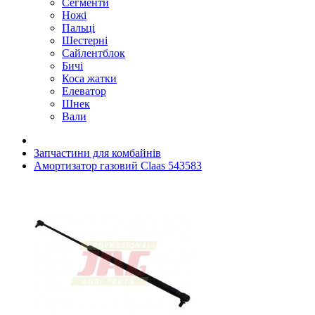
Сегменти
Ножі
Пальці
Шестерні
Сайлентблок
Бичі
Коса жатки
Елеватор
Шнек
Вали
Запчастини для комбайнів
Амортизатор газовий Claas 543583