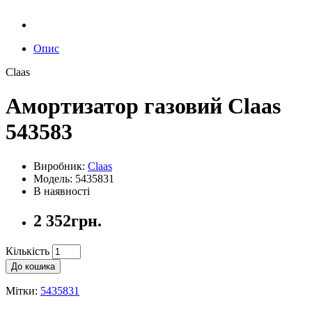
Опис
Claas
Амортизатор газовий Claas
543583
Виробник:
Claas
Модель: 5435831
В наявності
2 352грн.
Кількість
До кошика
Мітки:
5435831