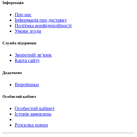
Інформація
Про нас
Інформація про доставку
Політика конфіденційності
Умови згоди
Служба підтримки
Зворотній зв’язок
Карта сайту
Додатково
Виробники
Особистий кабінет
Особистий кабінет
Історія замовлень
Розсилка новин