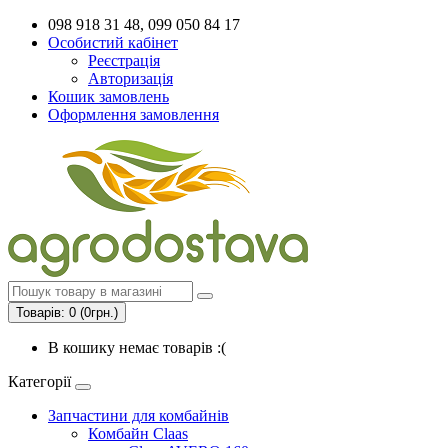
098 918 31 48, 099 050 84 17
Особистий кабінет
Реєстрація
Авторизація
Кошик замовлень
Оформлення замовлення
Товарів: 0 (0грн.)
В кошику немає товарів :(
Категорії
Запчастини для комбайнів
Комбайн Claas