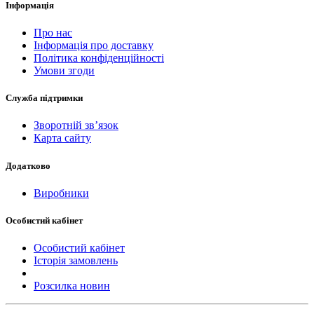
Інформація
Про нас
Інформація про доставку
Політика конфіденційності
Умови згоди
Служба підтримки
Зворотній зв’язок
Карта сайту
Додатково
Виробники
Особистий кабінет
Особистий кабінет
Історія замовлень
Розсилка новин