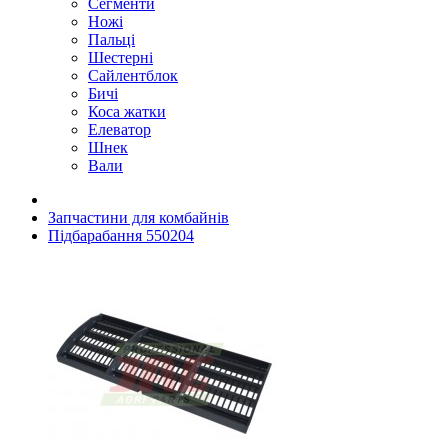
Сегменти
Ножі
Пальці
Шестерні
Сайлентблок
Бичі
Коса жатки
Елеватор
Шнек
Вали
Запчастини для комбайнів
Підбарабання 550204