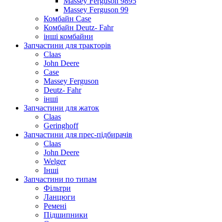
Massey Ferguson 9895
Massey Ferguson 99
Комбайн Case
Комбайн Deutz- Fahr
інші комбайни
Запчастини для тракторів
Claas
John Deere
Case
Massey Ferguson
Deutz- Fahr
інші
Запчастини для жаток
Claas
Geringhoff
Запчастини для прес-підбирачів
Claas
John Deere
Welger
Інші
Запчастини по типам
Фільтри
Ланцюги
Ремені
Підшипники