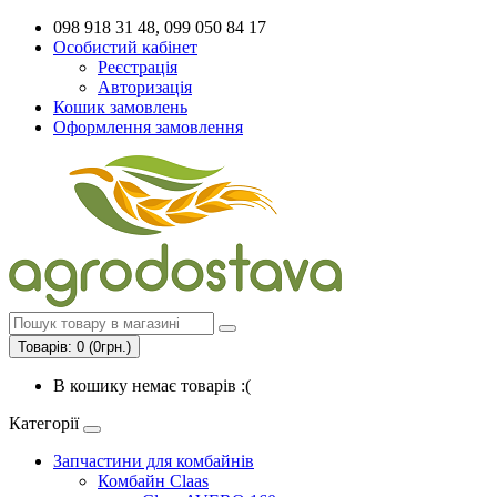
098 918 31 48, 099 050 84 17
Особистий кабінет
Реєстрація
Авторизація
Кошик замовлень
Оформлення замовлення
Товарів: 0 (0грн.)
В кошику немає товарів :(
Категорії
Запчастини для комбайнів
Комбайн Claas