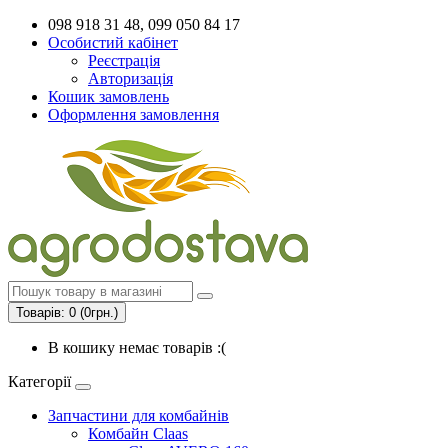
098 918 31 48, 099 050 84 17
Особистий кабінет
Реєстрація
Авторизація
Кошик замовлень
Оформлення замовлення
Товарів: 0 (0грн.)
В кошику немає товарів :(
Категорії
Запчастини для комбайнів
Комбайн Claas