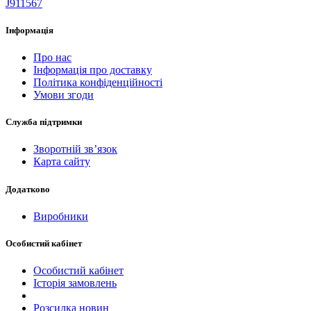
J911567
Інформація
Про нас
Інформація про доставку
Політика конфіденційності
Умови згоди
Служба підтримки
Зворотній зв’язок
Карта сайту
Додатково
Виробники
Особистий кабінет
Особистий кабінет
Історія замовлень
Розсилка новин