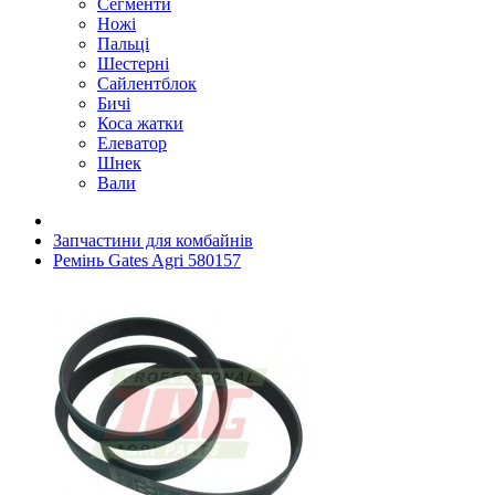
Сегменти
Ножі
Пальці
Шестерні
Сайлентблок
Бичі
Коса жатки
Елеватор
Шнек
Вали
Запчастини для комбайнів
Ремінь Gates Agri 580157