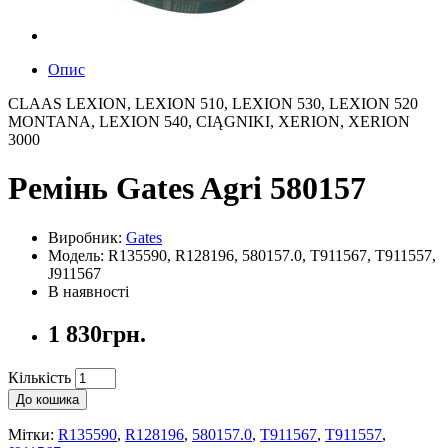
Опис
CLAAS LEXION, LEXION 510, LEXION 530, LEXION 520
MONTANA, LEXION 540, CIĄGNIKI, XERION, XERION
3000
Ремінь Gates Agri 580157
Виробник:
Gates
Модель: R135590, R128196, 580157.0, T911567, T911557,
J911567
В наявності
1 830грн.
Кількість
До кошика
Мітки:
R135590
,
R128196
,
580157.0
,
T911567
,
T911557
,