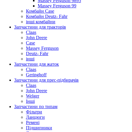
Massey Ferguson 9895
Massey Ferguson 99
Комбайн Case
Комбайн Deutz- Fahr
інші комбайни
Запчастини для тракторів
Claas
John Deere
Case
Massey Ferguson
Deutz- Fahr
інші
Запчастини для жаток
Claas
Geringhoff
Запчастини для прес-підбирачів
Claas
John Deere
Welger
Інші
Запчастини по типам
Фільтри
Ланцюги
Ремені
Підшипники