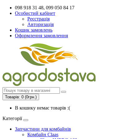
098 918 31 48, 099 050 84 17
Особистий кабінет
Реєстрація
Авторизація
Кошик замовлень
Оформлення замовлення
Товарів: 0 (0грн.)
В кошику немає товарів :(
Категорії
Запчастини для комбайнів
Комбайн Claas