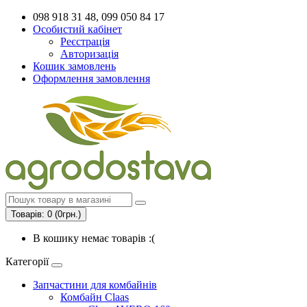
098 918 31 48, 099 050 84 17
Особистий кабінет
Реєстрація
Авторизація
Кошик замовлень
Оформлення замовлення
Товарів: 0 (0грн.)
В кошику немає товарів :(
Категорії
Запчастини для комбайнів
Комбайн Claas