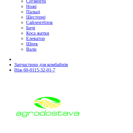
Сегменти
Ножі
Пальці
Шестерні
Сайлентблок
Бичі
Коса жатки
Елеватор
Шнек
Вали
Запчастини для комбайнів
Ніж 60-0115-32-01-7