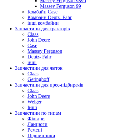
Massey Ferguson 9895
Massey Ferguson 99
Комбайн Case
Комбайн Deutz- Fahr
інші комбайни
Запчастини для тракторів
Claas
John Deere
Case
Massey Ferguson
Deutz- Fahr
інші
Запчастини для жаток
Claas
Geringhoff
Запчастини для прес-підбирачів
Claas
John Deere
Welger
Інші
Запчастини по типам
Фільтри
Ланцюги
Ремені
Підшипники