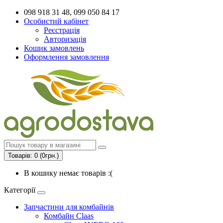
098 918 31 48, 099 050 84 17
Особистий кабінет
Реєстрація
Авторизація
Кошик замовлень
Оформлення замовлення
Товарів: 0 (0грн.)
В кошику немає товарів :(
Категорії
Запчастини для комбайнів
Комбайн Claas