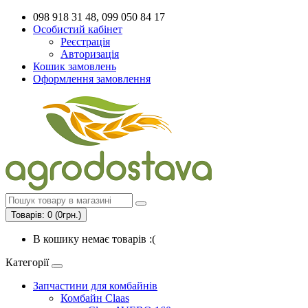
098 918 31 48, 099 050 84 17
Особистий кабінет
Реєстрація
Авторизація
Кошик замовлень
Оформлення замовлення
Товарів: 0 (0грн.)
В кошику немає товарів :(
Категорії
Запчастини для комбайнів
Комбайн Claas