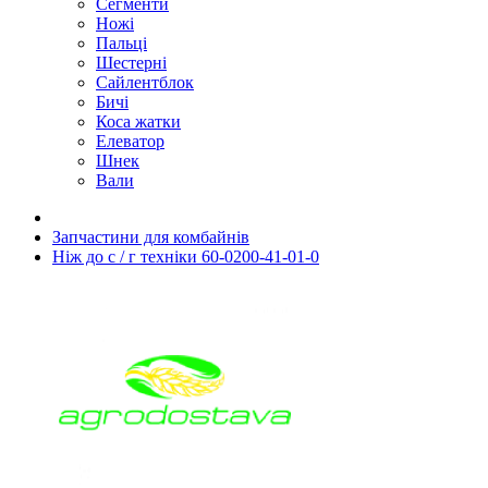
Сегменти
Ножі
Пальці
Шестерні
Сайлентблок
Бичі
Коса жатки
Елеватор
Шнек
Вали
Запчастини для комбайнів
Ніж до с / г техніки 60-0200-41-01-0