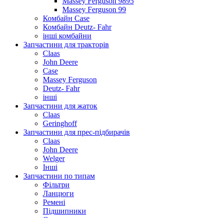
Massey Ferguson 9895
Massey Ferguson 99
Комбайн Case
Комбайн Deutz- Fahr
інші комбайни
Запчастини для тракторів
Claas
John Deere
Case
Massey Ferguson
Deutz- Fahr
інші
Запчастини для жаток
Claas
Geringhoff
Запчастини для прес-підбирачів
Claas
John Deere
Welger
Інші
Запчастини по типам
Фільтри
Ланцюги
Ремені
Підшипники