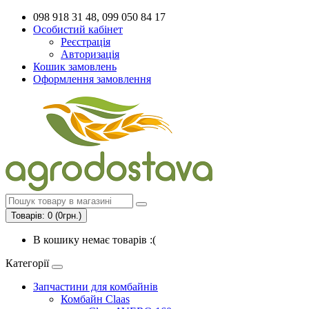
098 918 31 48, 099 050 84 17
Особистий кабінет
Реєстрація
Авторизація
Кошик замовлень
Оформлення замовлення
Товарів: 0 (0грн.)
В кошику немає товарів :(
Категорії
Запчастини для комбайнів
Комбайн Claas