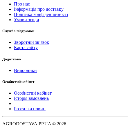
Про нас
Інформація про доставку
Політика конфіденційності
Умови згоди
Служба підтримки
Зворотній зв’язок
Карта сайту
Додатково
Виробники
Особистий кабінет
Особистий кабінет
Історія замовлень
Розсилка новин
AGRODOSTAVA.PP.UA © 2026