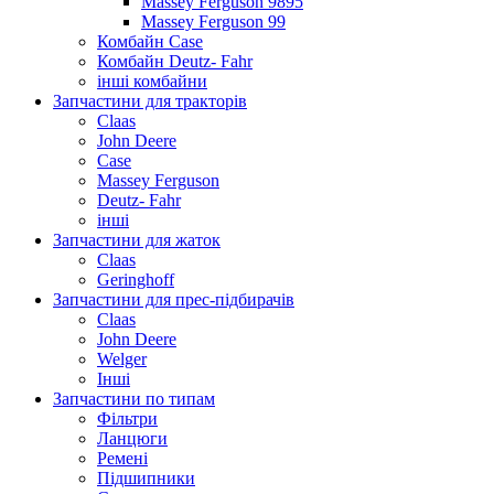
Massey Ferguson 9895
Massey Ferguson 99
Комбайн Case
Комбайн Deutz- Fahr
інші комбайни
Запчастини для тракторів
Claas
John Deere
Case
Massey Ferguson
Deutz- Fahr
інші
Запчастини для жаток
Claas
Geringhoff
Запчастини для прес-підбирачів
Claas
John Deere
Welger
Інші
Запчастини по типам
Фільтри
Ланцюги
Ремені
Підшипники