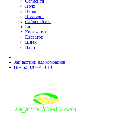
Сегменти
Ножі
Пальці
Шестерні
Сайлентблок
Бичі
Коса жатки
Елеватор
Шнек
Вали
Запчастини для комбайнів
Ніж 60-0200-43-01-0