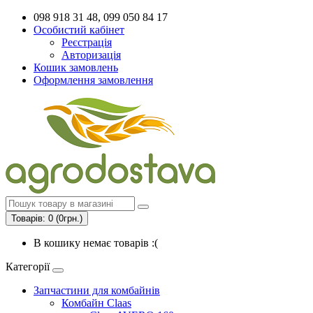
098 918 31 48, 099 050 84 17
Особистий кабінет
Реєстрація
Авторизація
Кошик замовлень
Оформлення замовлення
Товарів: 0 (0грн.)
В кошику немає товарів :(
Категорії
Запчастини для комбайнів
Комбайн Claas