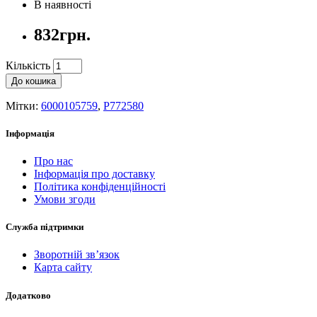
В наявності
832грн.
Кількість
До кошика
Мітки:
6000105759
,
P772580
Інформація
Про нас
Інформація про доставку
Політика конфіденційності
Умови згоди
Служба підтримки
Зворотній зв’язок
Карта сайту
Додатково