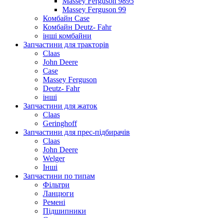
Massey Ferguson 9895
Massey Ferguson 99
Комбайн Case
Комбайн Deutz- Fahr
інші комбайни
Запчастини для тракторів
Claas
John Deere
Case
Massey Ferguson
Deutz- Fahr
інші
Запчастини для жаток
Claas
Geringhoff
Запчастини для прес-підбирачів
Claas
John Deere
Welger
Інші
Запчастини по типам
Фільтри
Ланцюги
Ремені
Підшипники