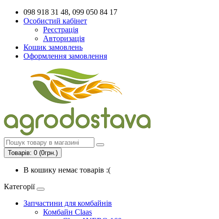
098 918 31 48, 099 050 84 17
Особистий кабінет
Реєстрація
Авторизація
Кошик замовлень
Оформлення замовлення
Товарів: 0 (0грн.)
В кошику немає товарів :(
Категорії
Запчастини для комбайнів
Комбайн Claas