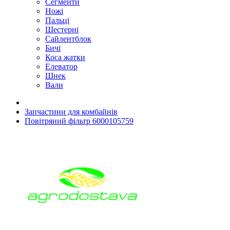
Сегменти
Ножі
Пальці
Шестерні
Сайлентблок
Бичі
Коса жатки
Елеватор
Шнек
Вали
Запчастини для комбайнів
Повітряний фільтр 6000105759