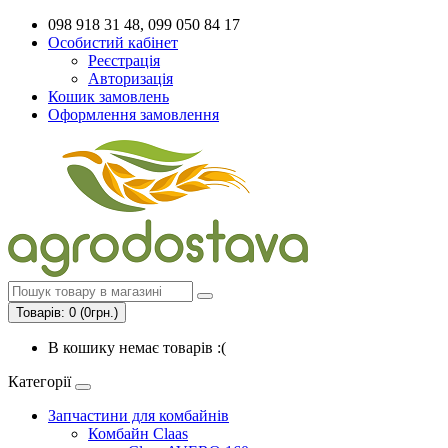
098 918 31 48, 099 050 84 17
Особистий кабінет
Реєстрація
Авторизація
Кошик замовлень
Оформлення замовлення
Товарів: 0 (0грн.)
В кошику немає товарів :(
Категорії
Запчастини для комбайнів
Комбайн Claas