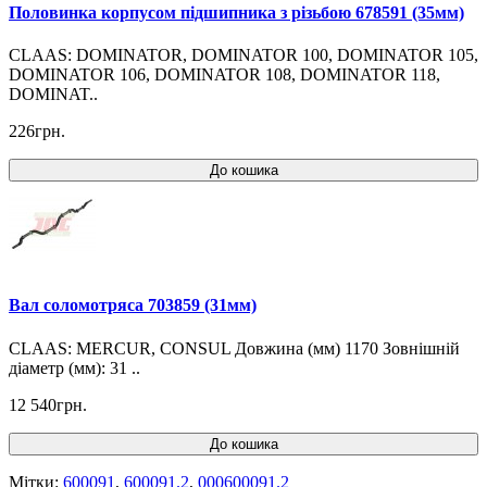
Половинка корпусом підшипника з різьбою 678591 (35мм)
CLAAS: DOMINATOR, DOMINATOR 100, DOMINATOR 105,
DOMINATOR 106, DOMINATOR 108, DOMINATOR 118,
DOMINAT..
226грн.
До кошика
Вал соломотряса 703859 (31мм)
CLAAS: MERCUR, CONSUL Довжина (мм) 1170 Зовнішній
діаметр (мм): 31 ..
12 540грн.
До кошика
Мітки:
600091
,
600091.2
,
000600091.2