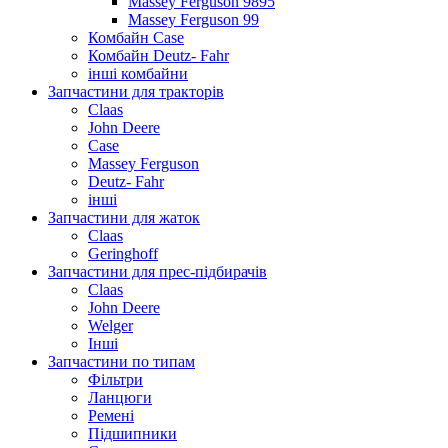
Massey Ferguson 9895
Massey Ferguson 99
Комбайн Case
Комбайн Deutz- Fahr
інші комбайни
Запчастини для тракторів
Claas
John Deere
Case
Massey Ferguson
Deutz- Fahr
інші
Запчастини для жаток
Claas
Geringhoff
Запчастини для прес-підбирачів
Claas
John Deere
Welger
Інші
Запчастини по типам
Фільтри
Ланцюги
Ремені
Підшипники