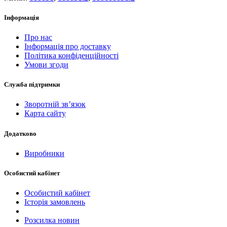
Інформація
Про нас
Інформація про доставку
Політика конфіденційності
Умови згоди
Служба підтримки
Зворотній зв’язок
Карта сайту
Додатково
Виробники
Особистий кабінет
Особистий кабінет
Історія замовлень
Розсилка новин