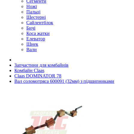
Сегменти
Ножі
Пальці
Шестерні
Сайлентблок
Бичі
Коса жатки
Елеватор
Шнек
Вали
Запчастини для комбайнів
Комбайн Claas
Claas DOMINATOR 78
Вал соломотряса 600091 (32мм) з підшипниками