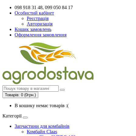
098 918 31 48, 099 050 84 17
Особистий кабінет
Реєстрація
Авторизація
Кошик замовлень
Оформлення замовлення
Товарів: 0 (0грн.)
В кошику немає товарів :(
Категорії
Запчастини для комбайнів
Комбайн Claas