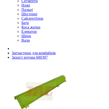
Сегменти
Ножі
Пальці
Шестерні
Сайлентблок
Бичі
Коса жатки
Елеватор
Шнек
Вали
Запчастини для комбайнів
Захист ротора 600397