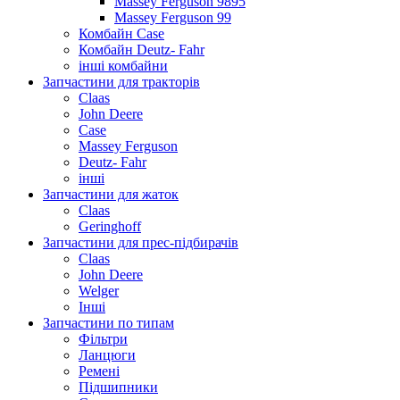
Massey Ferguson 9895
Massey Ferguson 99
Комбайн Case
Комбайн Deutz- Fahr
інші комбайни
Запчастини для тракторів
Claas
John Deere
Case
Massey Ferguson
Deutz- Fahr
інші
Запчастини для жаток
Claas
Geringhoff
Запчастини для прес-підбирачів
Claas
John Deere
Welger
Інші
Запчастини по типам
Фільтри
Ланцюги
Ремені
Підшипники