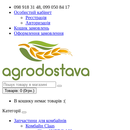
098 918 31 48, 099 050 84 17
Особистий кабінет
Реєстрація
Авторизація
Кошик замовлень
Оформлення замовлення
Товарів: 0 (0грн.)
В кошику немає товарів :(
Категорії
Запчастини для комбайнів
Комбайн Claas