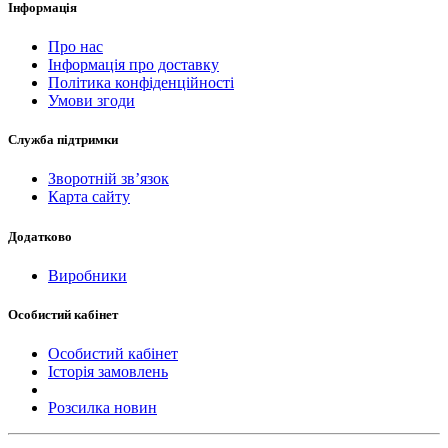
Інформація
Про нас
Інформація про доставку
Політика конфіденційності
Умови згоди
Служба підтримки
Зворотній зв’язок
Карта сайту
Додатково
Виробники
Особистий кабінет
Особистий кабінет
Історія замовлень
Розсилка новин