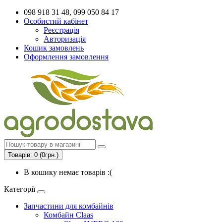
098 918 31 48, 099 050 84 17
Особистий кабінет
Реєстрація
Авторизація
Кошик замовлень
Оформлення замовлення
Товарів: 0 (0грн.)
В кошику немає товарів :(
Категорії
Запчастини для комбайнів
Комбайн Claas