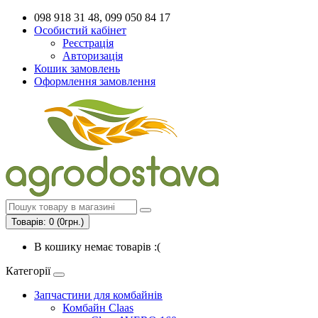
098 918 31 48, 099 050 84 17
Особистий кабінет
Реєстрація
Авторизація
Кошик замовлень
Оформлення замовлення
Товарів: 0 (0грн.)
В кошику немає товарів :(
Категорії
Запчастини для комбайнів
Комбайн Claas