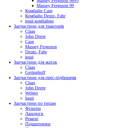
Massey Ferguson 9895
Massey Ferguson 99
Комбайн Case
Комбайн Deutz- Fahr
інші комбайни
Запчастини для тракторів
Claas
John Deere
Case
Massey Ferguson
Deutz- Fahr
інші
Запчастини для жаток
Claas
Geringhoff
Запчастини для прес-підбирачів
Claas
John Deere
Welger
Інші
Запчастини по типам
Фільтри
Ланцюги
Ремені
Підшипники