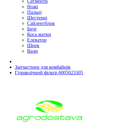
Сегменти
Ножі
Пальці
Шестерні
Сайлентблок
Бичі
Коса жатки
Елеватор
Шнек
Вали
Запчастини для комбайнів
Гідравлічний фільтр 6005023305