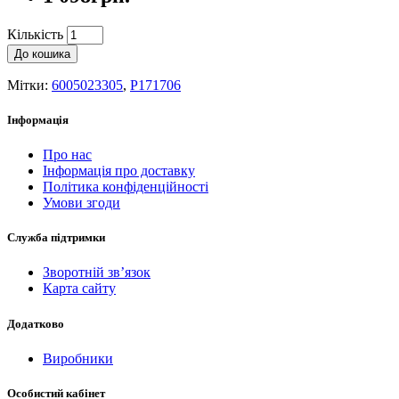
Кількість
До кошика
Мітки:
6005023305
,
P171706
Інформація
Про нас
Інформація про доставку
Політика конфіденційності
Умови згоди
Служба підтримки
Зворотній зв’язок
Карта сайту
Додатково
Виробники
Особистий кабінет