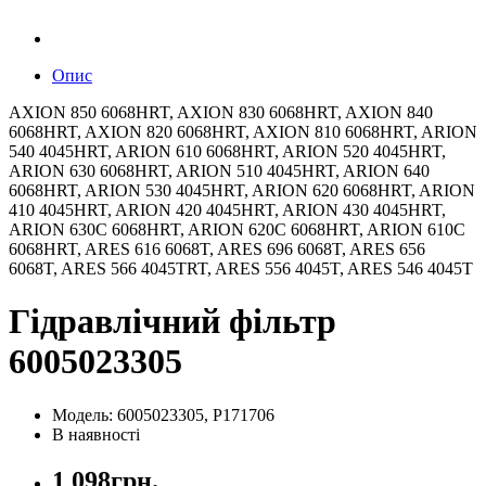
Опис
AXION 850 6068HRT, AXION 830 6068HRT, AXION 840
6068HRT, AXION 820 6068HRT, AXION 810 6068HRT, ARION
540 4045HRT, ARION 610 6068HRT, ARION 520 4045HRT,
ARION 630 6068HRT, ARION 510 4045HRT, ARION 640
6068HRT, ARION 530 4045HRT, ARION 620 6068HRT, ARION
410 4045HRT, ARION 420 4045HRT, ARION 430 4045HRT,
ARION 630C 6068HRT, ARION 620C 6068HRT, ARION 610C
6068HRT, ARES 616 6068T, ARES 696 6068T, ARES 656
6068T, ARES 566 4045TRT, ARES 556 4045T, ARES 546 4045T
Гідравлічний фільтр
6005023305
Модель: 6005023305, P171706
В наявності
1 098грн.