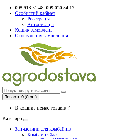
098 918 31 48, 099 050 84 17
Особистий кабінет
Реєстрація
Авторизація
Кошик замовлень
Оформлення замовлення
Товарів: 0 (0грн.)
В кошику немає товарів :(
Категорії
Запчастини для комбайнів
Комбайн Claas