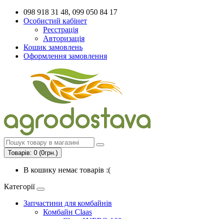
098 918 31 48, 099 050 84 17
Особистий кабінет
Реєстрація
Авторизація
Кошик замовлень
Оформлення замовлення
Товарів: 0 (0грн.)
В кошику немає товарів :(
Категорії
Запчастини для комбайнів
Комбайн Claas