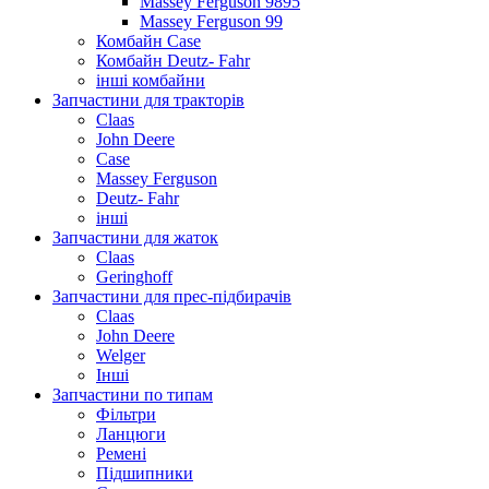
Massey Ferguson 9895
Massey Ferguson 99
Комбайн Case
Комбайн Deutz- Fahr
інші комбайни
Запчастини для тракторів
Claas
John Deere
Case
Massey Ferguson
Deutz- Fahr
інші
Запчастини для жаток
Claas
Geringhoff
Запчастини для прес-підбирачів
Claas
John Deere
Welger
Інші
Запчастини по типам
Фільтри
Ланцюги
Ремені
Підшипники