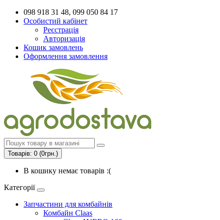
098 918 31 48, 099 050 84 17
Особистий кабінет
Реєстрація
Авторизація
Кошик замовлень
Оформлення замовлення
Товарів: 0 (0грн.)
В кошику немає товарів :(
Категорії
Запчастини для комбайнів
Комбайн Claas