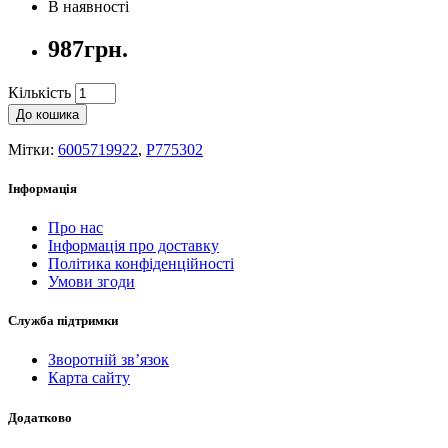
В наявності
987грн.
Кількість
До кошика
Мітки:
6005719922
,
P775302
Інформація
Про нас
Інформація про доставку
Політика конфіденційності
Умови згоди
Служба підтримки
Зворотній зв’язок
Карта сайту
Додатково