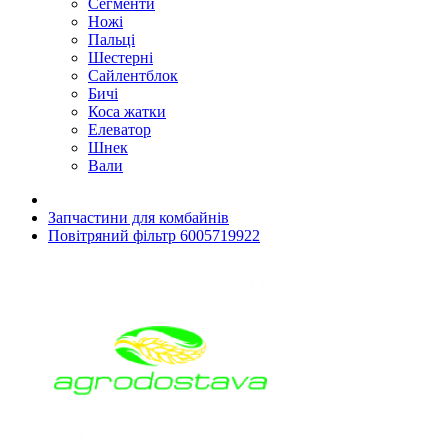
Сегменти
Ножі
Пальці
Шестерні
Сайлентблок
Бичі
Коса жатки
Елеватор
Шнек
Вали
Запчастини для комбайнів
Повітряний фільтр 6005719922