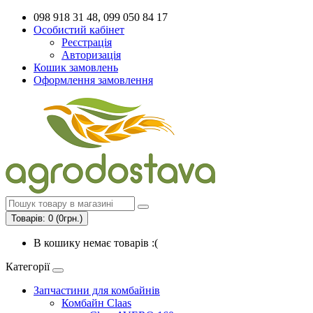
098 918 31 48, 099 050 84 17
Особистий кабінет
Реєстрація
Авторизація
Кошик замовлень
Оформлення замовлення
Товарів: 0 (0грн.)
В кошику немає товарів :(
Категорії
Запчастини для комбайнів
Комбайн Claas