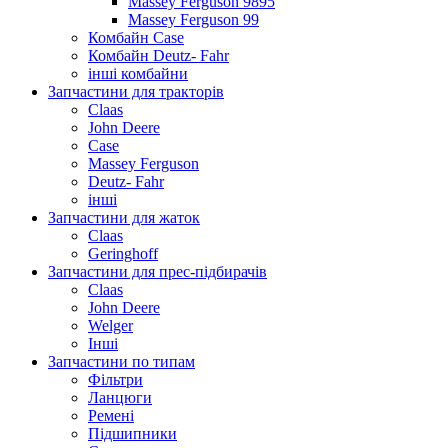
Massey Ferguson 9895
Massey Ferguson 99
Комбайн Case
Комбайн Deutz- Fahr
інші комбайни
Запчастини для тракторів
Claas
John Deere
Case
Massey Ferguson
Deutz- Fahr
інші
Запчастини для жаток
Claas
Geringhoff
Запчастини для прес-підбирачів
Claas
John Deere
Welger
Інші
Запчастини по типам
Фільтри
Ланцюги
Ремені
Підшипники