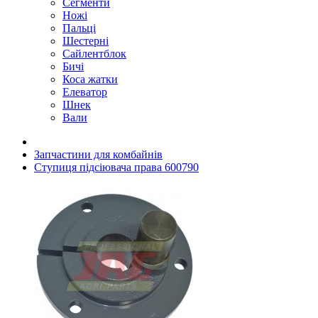
Сегменти
Ножі
Пальці
Шестерні
Сайлентблок
Бичі
Коса жатки
Елеватор
Шнек
Вали
Запчастини для комбайнів
Ступиця підсіювача права 600790