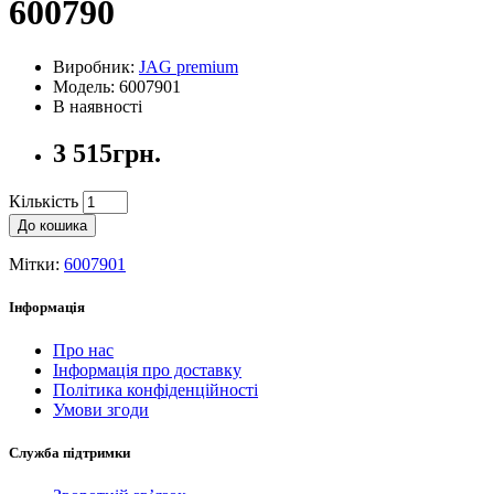
600790
Виробник:
JAG premium
Модель: 6007901
В наявності
3 515грн.
Кількість
До кошика
Мітки:
6007901
Інформація
Про нас
Інформація про доставку
Політика конфіденційності
Умови згоди
Служба підтримки