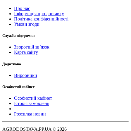
Про нас
Інформація про доставку
Політика конфіденційності
Умови згоди
Служба підтримки
Зворотній зв’язок
Карта сайту
Додатково
Виробники
Особистий кабінет
Особистий кабінет
Історія замовлень
Розсилка новин
AGRODOSTAVA.PP.UA © 2026