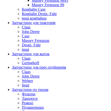
Massey Ferguson 9895
Massey Ferguson 99
Комбайн Case
Комбайн Deutz- Fahr
інші комбайни
Запчастини для тракторів
Claas
John Deere
Case
Massey Ferguson
Deutz- Fahr
інші
Запчастини для жаток
Claas
Geringhoff
Запчастини для прес-підбирачів
Claas
John Deere
Welger
Інші
Запчастини по типам
Фільтри
Ланцюги
Ремені
Підшипники