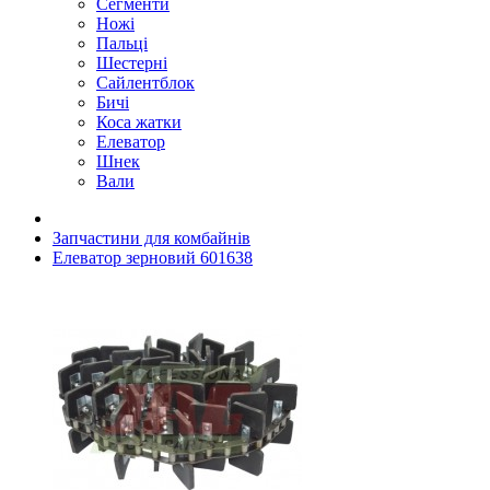
Сегменти
Ножі
Пальці
Шестерні
Сайлентблок
Бичі
Коса жатки
Елеватор
Шнек
Вали
Запчастини для комбайнів
Елеватор зерновий 601638