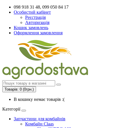
098 918 31 48, 099 050 84 17
Особистий кабінет
Реєстрація
Авторизація
Кошик замовлень
Оформлення замовлення
Товарів: 0 (0грн.)
В кошику немає товарів :(
Категорії
Запчастини для комбайнів
Комбайн Claas