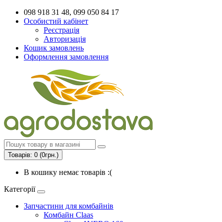
098 918 31 48, 099 050 84 17
Особистий кабінет
Реєстрація
Авторизація
Кошик замовлень
Оформлення замовлення
Товарів: 0 (0грн.)
В кошику немає товарів :(
Категорії
Запчастини для комбайнів
Комбайн Claas