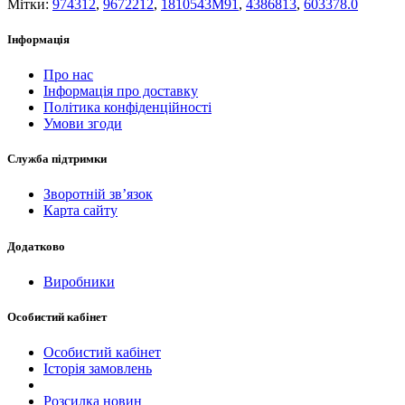
Мітки:
974312
,
9672212
,
1810543M91
,
4386813
,
603378.0
Інформація
Про нас
Інформація про доставку
Політика конфіденційності
Умови згоди
Служба підтримки
Зворотній зв’язок
Карта сайту
Додатково
Виробники
Особистий кабінет
Особистий кабінет
Історія замовлень
Розсилка новин