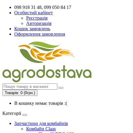
098 918 31 48, 099 050 84 17
Особистий кабінет
Реєстрація
Авторизація
Кошик замовлень
Оформлення замовлення
Товарів: 0 (0грн.)
В кошику немає товарів :(
Категорії
Запчастини для комбайнів
Комбайн Claas