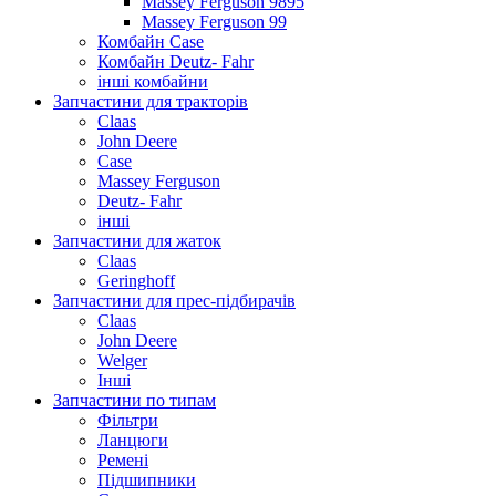
Massey Ferguson 9895
Massey Ferguson 99
Комбайн Case
Комбайн Deutz- Fahr
інші комбайни
Запчастини для тракторів
Claas
John Deere
Case
Massey Ferguson
Deutz- Fahr
інші
Запчастини для жаток
Claas
Geringhoff
Запчастини для прес-підбирачів
Claas
John Deere
Welger
Інші
Запчастини по типам
Фільтри
Ланцюги
Ремені
Підшипники