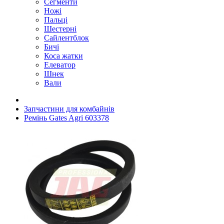
Сегменти
Ножі
Пальці
Шестерні
Сайлентблок
Бичі
Коса жатки
Елеватор
Шнек
Вали
Запчастини для комбайнів
Ремінь Gates Agri 603378