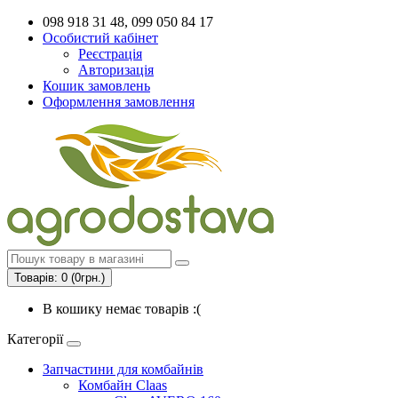
098 918 31 48, 099 050 84 17
Особистий кабінет
Реєстрація
Авторизація
Кошик замовлень
Оформлення замовлення
Товарів: 0 (0грн.)
В кошику немає товарів :(
Категорії
Запчастини для комбайнів
Комбайн Claas