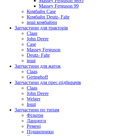
Massey Ferguson 9895
Massey Ferguson 99
Комбайн Case
Комбайн Deutz- Fahr
інші комбайни
Запчастини для тракторів
Claas
John Deere
Case
Massey Ferguson
Deutz- Fahr
інші
Запчастини для жаток
Claas
Geringhoff
Запчастини для прес-підбирачів
Claas
John Deere
Welger
Інші
Запчастини по типам
Фільтри
Ланцюги
Ремені
Підшипники