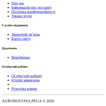
Про нас
Інформація про доставку
Політика конфіденційності
Умови згоди
Служба підтримки
Зворотній зв’язок
Карта сайту
Додатково
Виробники
Особистий кабінет
Особистий кабінет
Історія замовлень
Розсилка новин
AGRODOSTAVA.PP.UA © 2026