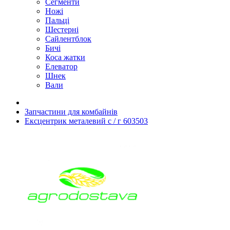
Сегменти
Ножі
Пальці
Шестерні
Сайлентблок
Бичі
Коса жатки
Елеватор
Шнек
Вали
Запчастини для комбайнів
Ексцентрик металевий с / г 603503