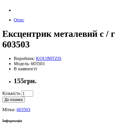
Опис
Ексцентрик металевий с / г
603503
Виробник:
KOUIMTZIS
Модель: 603503
В наявності
155грн.
Кількість
До кошика
Мітки:
603503
Інформація