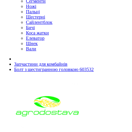
Сегменти
Ножі
Пальці
Шестерні
Сайлентблок
Бичі
Коса жатки
Елеватор
Шнек
Вали
Запчастини для комбайнів
Болт з шестигранною головкою 603532