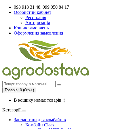
098 918 31 48, 099 050 84 17
Особистий кабінет
Реєстрація
Авторизація
Кошик замовлень
Оформлення замовлення
Товарів: 0 (0грн.)
В кошику немає товарів :(
Категорії
Запчастини для комбайнів
Комбайн Claas