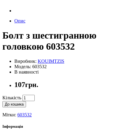
Опис
Болт з шестигранною
головкою 603532
Виробник:
KOUIMTZIS
Модель: 603532
В наявності
107грн.
Кількість
До кошика
Мітки:
603532
Інформація