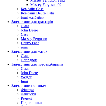
Massey Ferguson 9895
Massey Ferguson 99
Комбайн Case
Комбайн Deutz- Fahr
інші комбайни
Запчастини для тракторів
Claas
John Deere
Case
Massey Ferguson
Deutz- Fahr
інші
Запчастини для жаток
Claas
Geringhoff
Запчастини для прес-підбирачів
Claas
John Deere
Welger
Інші
Запчастини по типам
Фільтри
Ланцюги
Ремені
Підшипники