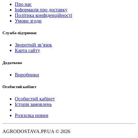
Про нас
Інформація про доставку
Політика конфіденційності
Умови згоди
Служба підтримки
Зворотній зв’язок
Карта сайту
Додатково
Виробники
Особистий кабінет
Особистий кабінет
Історія замовлень
Розсилка новин
AGRODOSTAVA.PP.UA © 2026