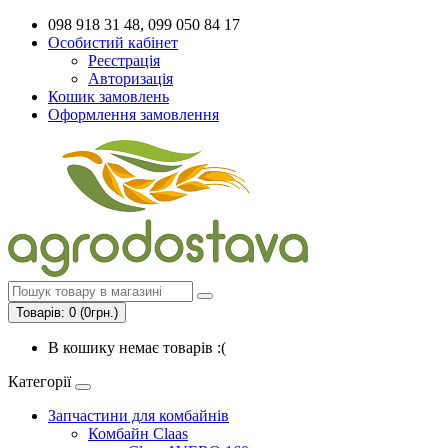
098 918 31 48, 099 050 84 17
Особистий кабінет
Реєстрація
Авторизація
Кошик замовлень
Оформлення замовлення
Товарів: 0 (0грн.)
В кошику немає товарів :(
Категорії
Запчастини для комбайнів
Комбайн Claas