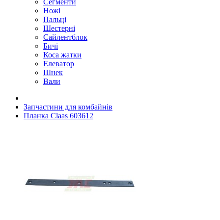
Сегменти
Ножі
Пальці
Шестерні
Сайлентблок
Бичі
Коса жатки
Елеватор
Шнек
Вали
Запчастини для комбайнів
Планка Claas 603612