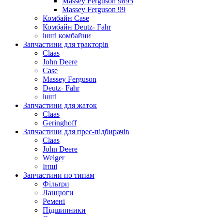
Massey Ferguson 9895
Massey Ferguson 99
Комбайн Case
Комбайн Deutz- Fahr
інші комбайни
Запчастини для тракторів
Claas
John Deere
Case
Massey Ferguson
Deutz- Fahr
інші
Запчастини для жаток
Claas
Geringhoff
Запчастини для прес-підбирачів
Claas
John Deere
Welger
Інші
Запчастини по типам
Фільтри
Ланцюги
Ремені
Підшипники