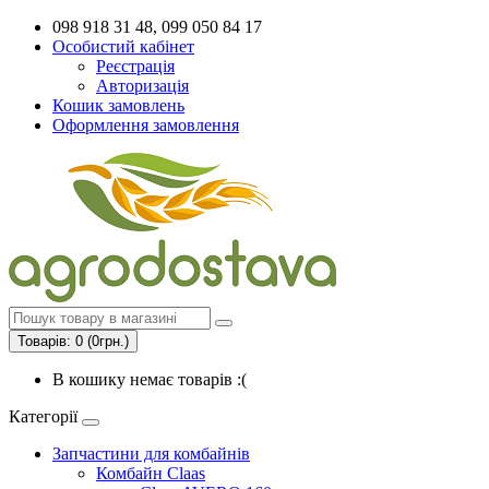
098 918 31 48, 099 050 84 17
Особистий кабінет
Реєстрація
Авторизація
Кошик замовлень
Оформлення замовлення
Товарів: 0 (0грн.)
В кошику немає товарів :(
Категорії
Запчастини для комбайнів
Комбайн Claas