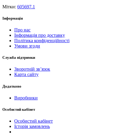
Мітки:
605697.1
Інформація
Про нас
Інформація про доставку
Політика конфіденційності
Умови згоди
Служба підтримки
Зворотній зв’язок
Карта сайту
Додатково
Виробники
Особистий кабінет
Особистий кабінет
Історія замовлень