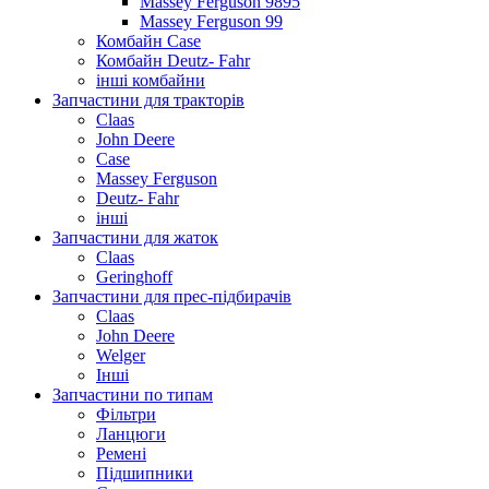
Massey Ferguson 9895
Massey Ferguson 99
Комбайн Case
Комбайн Deutz- Fahr
інші комбайни
Запчастини для тракторів
Claas
John Deere
Case
Massey Ferguson
Deutz- Fahr
інші
Запчастини для жаток
Claas
Geringhoff
Запчастини для прес-підбирачів
Claas
John Deere
Welger
Інші
Запчастини по типам
Фільтри
Ланцюги
Ремені
Підшипники