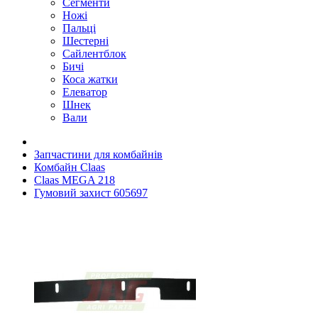
Сегменти
Ножі
Пальці
Шестерні
Сайлентблок
Бичі
Коса жатки
Елеватор
Шнек
Вали
Запчастини для комбайнів
Комбайн Claas
Claas MEGA 218
Гумовий захист 605697