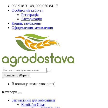
098 918 31 48, 099 050 84 17
Особистий кабінет
Реєстрація
Авторизація
Кошик замовлень
Оформлення замовлення
Товарів: 0 (0грн.)
В кошику немає товарів :(
Категорії
Запчастини для комбайнів
Комбайн Claas