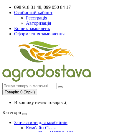
098 918 31 48, 099 050 84 17
Особистий кабінет
Реєстрація
Авторизація
Кошик замовлень
Оформлення замовлення
Товарів: 0 (0грн.)
В кошику немає товарів :(
Категорії
Запчастини для комбайнів
Комбайн Claas