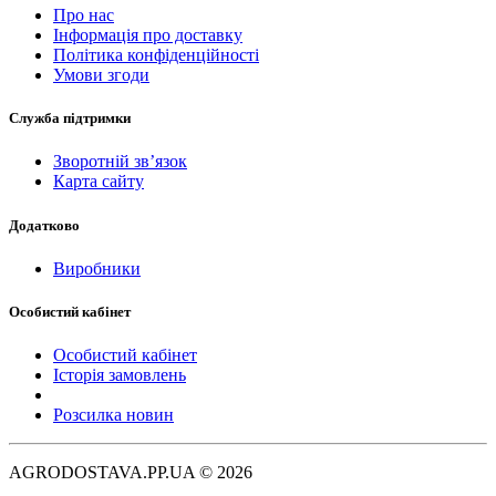
Про нас
Інформація про доставку
Політика конфіденційності
Умови згоди
Служба підтримки
Зворотній зв’язок
Карта сайту
Додатково
Виробники
Особистий кабінет
Особистий кабінет
Історія замовлень
Розсилка новин
AGRODOSTAVA.PP.UA © 2026