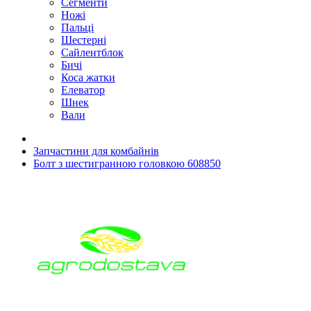
Сегменти
Ножі
Пальці
Шестерні
Сайлентблок
Бичі
Коса жатки
Елеватор
Шнек
Вали
Запчастини для комбайнів
Болт з шестигранною головкою 608850