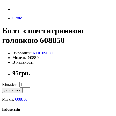
Опис
Болт з шестигранною
головкою 608850
Виробник:
KOUIMTZIS
Модель: 608850
В наявності
95грн.
Кількість
До кошика
Мітки:
608850
Інформація