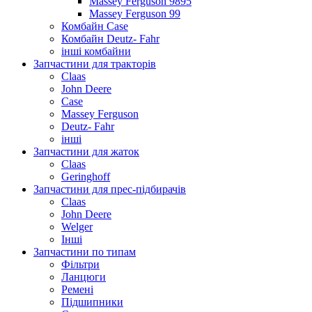
Massey Ferguson 9895
Massey Ferguson 99
Комбайн Case
Комбайн Deutz- Fahr
інші комбайни
Запчастини для тракторів
Claas
John Deere
Case
Massey Ferguson
Deutz- Fahr
інші
Запчастини для жаток
Claas
Geringhoff
Запчастини для прес-підбирачів
Claas
John Deere
Welger
Інші
Запчастини по типам
Фільтри
Ланцюги
Ремені
Підшипники