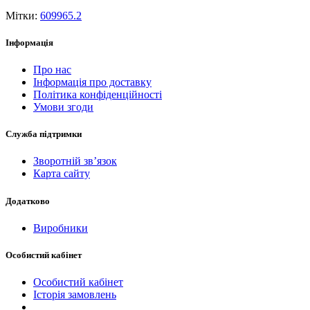
Мітки:
609965.2
Інформація
Про нас
Інформація про доставку
Політика конфіденційності
Умови згоди
Служба підтримки
Зворотній зв’язок
Карта сайту
Додатково
Виробники
Особистий кабінет
Особистий кабінет
Історія замовлень