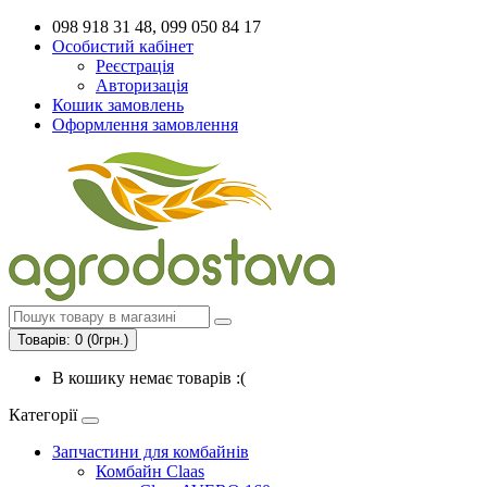
098 918 31 48, 099 050 84 17
Особистий кабінет
Реєстрація
Авторизація
Кошик замовлень
Оформлення замовлення
Товарів: 0 (0грн.)
В кошику немає товарів :(
Категорії
Запчастини для комбайнів
Комбайн Claas