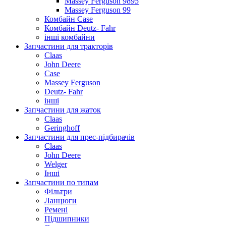
Massey Ferguson 9895
Massey Ferguson 99
Комбайн Case
Комбайн Deutz- Fahr
інші комбайни
Запчастини для тракторів
Claas
John Deere
Case
Massey Ferguson
Deutz- Fahr
інші
Запчастини для жаток
Claas
Geringhoff
Запчастини для прес-підбирачів
Claas
John Deere
Welger
Інші
Запчастини по типам
Фільтри
Ланцюги
Ремені
Підшипники