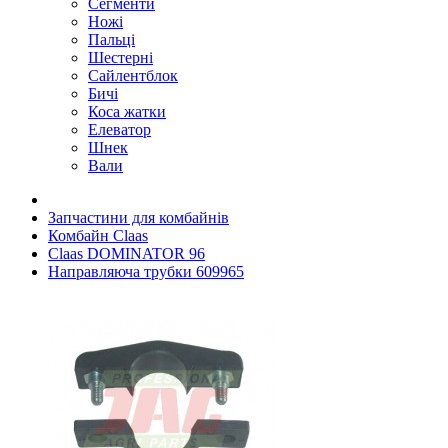
Сегменти
Ножі
Пальці
Шестерні
Сайлентблок
Бичі
Коса жатки
Елеватор
Шнек
Вали
Запчастини для комбайнів
Комбайн Claas
Claas DOMINATOR 96
Направляюча трубки 609965