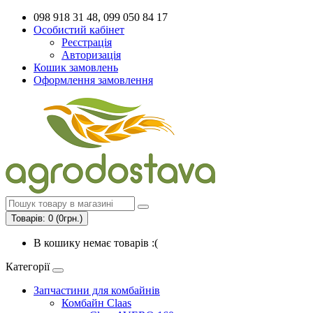
098 918 31 48, 099 050 84 17
Особистий кабінет
Реєстрація
Авторизація
Кошик замовлень
Оформлення замовлення
Товарів: 0 (0грн.)
В кошику немає товарів :(
Категорії
Запчастини для комбайнів
Комбайн Claas