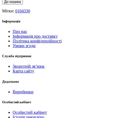
До кошика
Мітки:
6104330
Інформація
Про нас
Інформація про доставку
Політика конфіденційності
Умови згоди
Служба підтримки
Зворотній зв’язок
Карта сайту
Додатково
Виробники
Особистий кабінет
Особистий кабінет
Історія замовлень