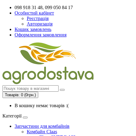
098 918 31 48, 099 050 84 17
Особистий кабінет
Реєстрація
Авторизація
Кошик замовлень
Оформлення замовлення
Товарів: 0 (0грн.)
В кошику немає товарів :(
Категорії
Запчастини для комбайнів
Комбайн Claas