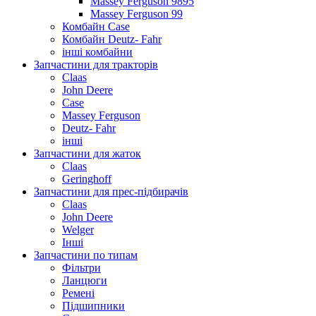
Massey Ferguson 9895
Massey Ferguson 99
Комбайн Case
Комбайн Deutz- Fahr
інші комбайни
Запчастини для тракторів
Claas
John Deere
Case
Massey Ferguson
Deutz- Fahr
інші
Запчастини для жаток
Claas
Geringhoff
Запчастини для прес-підбирачів
Claas
John Deere
Welger
Інші
Запчастини по типам
Фільтри
Ланцюги
Ремені
Підшипники