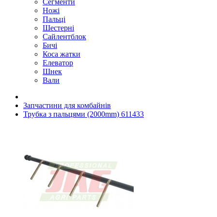
Сегменти
Ножі
Пальці
Шестерні
Сайлентблок
Бичі
Коса жатки
Елеватор
Шнек
Вали
Запчастини для комбайнів
Трубка з пальцями (2000mm) 611433