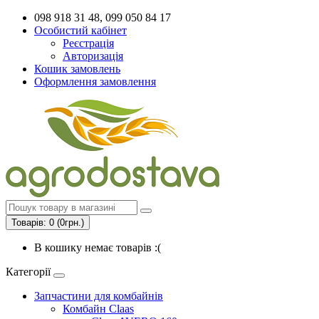
098 918 31 48, 099 050 84 17
Особистий кабінет
Реєстрація
Авторизація
Кошик замовлень
Оформлення замовлення
Товарів: 0 (0грн.)
В кошику немає товарів :(
Категорії
Запчастини для комбайнів
Комбайн Claas