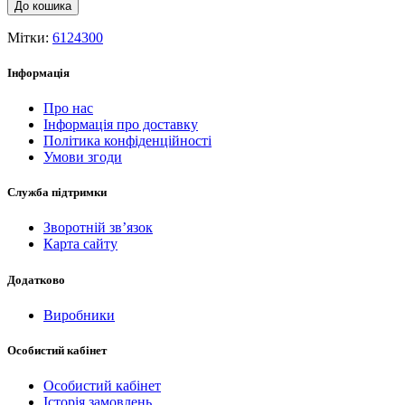
До кошика
Мітки:
6124300
Інформація
Про нас
Інформація про доставку
Політика конфіденційності
Умови згоди
Служба підтримки
Зворотній зв’язок
Карта сайту
Додатково
Виробники
Особистий кабінет
Особистий кабінет
Історія замовлень