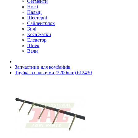
Сегменти
Ножі
Пальці
Шестерні
Сайлентблок
Бичі
Коса жатки
Елеватор
Шнек
Вали
Запчастини для комбайнів
Трубка з пальцями (2200mm) 612430