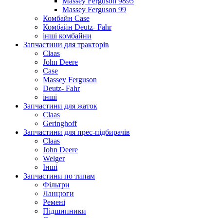
Massey Ferguson 9895
Massey Ferguson 99
Комбайн Case
Комбайн Deutz- Fahr
інші комбайни
Запчастини для тракторів
Claas
John Deere
Case
Massey Ferguson
Deutz- Fahr
інші
Запчастини для жаток
Claas
Geringhoff
Запчастини для прес-підбирачів
Claas
John Deere
Welger
Інші
Запчастини по типам
Фільтри
Ланцюги
Ремені
Підшипники