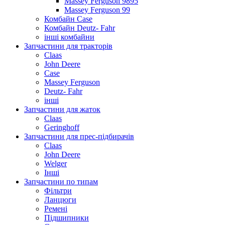
Massey Ferguson 9895
Massey Ferguson 99
Комбайн Case
Комбайн Deutz- Fahr
інші комбайни
Запчастини для тракторів
Claas
John Deere
Case
Massey Ferguson
Deutz- Fahr
інші
Запчастини для жаток
Claas
Geringhoff
Запчастини для прес-підбирачів
Claas
John Deere
Welger
Інші
Запчастини по типам
Фільтри
Ланцюги
Ремені
Підшипники