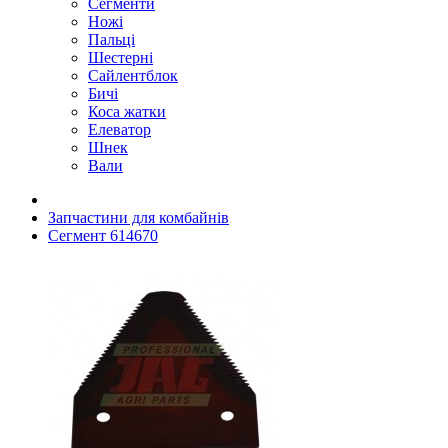
Сегменти
Ножі
Пальці
Шестерні
Сайлентблок
Бичі
Коса жатки
Елеватор
Шнек
Вали
Запчастини для комбайнів
Сегмент 614670