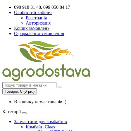
098 918 31 48, 099 050 84 17
Особистий кабінет
Реєстрація
Авторизація
Кошик замовлень
Оформлення замовлення
Товарів: 0 (0грн.)
В кошику немає товарів :(
Категорії
Запчастини для комбайнів
Комбайн Claas