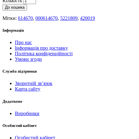
Кількість
До кошика
Мітки:
614670
,
000614670
,
5221809
,
420019
Інформація
Про нас
Інформація про доставку
Політика конфіденційності
Умови згоди
Служба підтримки
Зворотній зв’язок
Карта сайту
Додатково
Виробники
Особистий кабінет
Особистий кабінет